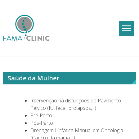
Skip
to
content
Famaclinic
Cuidados de Saúde
Saúde da Mulher
Intervenção na disfunções do Pavimento
Pelvico (IU, fecal, prolapsos,...)
Pré-Parto
Pós-Parto
Drenagem Linfática Manual em Oncologia
(Cancro da mama,...)