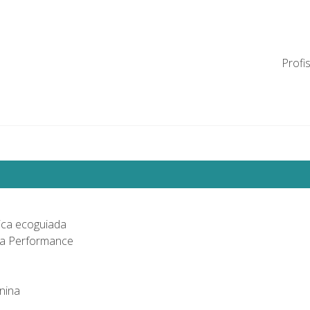
Profi
tica ecoguiada
da Performance
nina