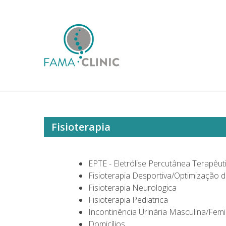
Skip
to
content
Famaclinic
Cuidados de Saúde
Fisioterapia
EPTE - Eletrólise Percutânea Terapêu
Fisioterapia Desportiva/Optimização 
Fisioterapia Neurologica
Fisioterapia Pediatrica
Incontinência Urinária Masculina/Femi
Domicílios