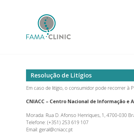
Skip
to
content
Famaclinic
Cuidados de Saúde
Resolução de Litígios
Em caso de litígio, o consumidor pode recorrer à
P
CNIACC – Centro Nacional de Informação e 
Morada: Rua D. Afonso Henriques, 1, 4700-030 Br
Telefone: (+351) 253 619 107
Email: geral@cniacc.pt